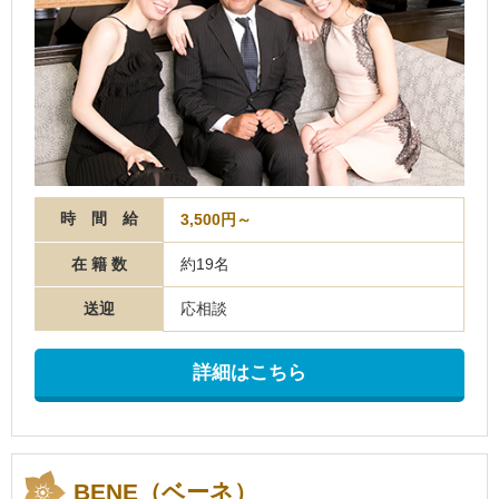
時 間 給
3,500円～
在 籍 数
約19名
送迎
応相談
詳細はこちら
BENE（ベーネ）