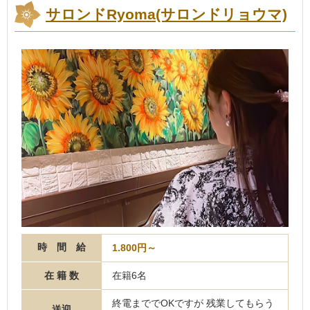
サロンドRyoma(サロンドリョウマ)
時 間 給
1.800円～
在 籍 数
在籍6名
終電まででOKですが 残業してもらう
送迎