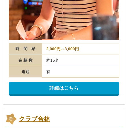
時 間 給
2,000円～3,000円
在 籍 数
約15名
送迎
有
詳細はこちら
クラブ合林