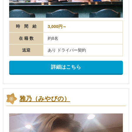
時 間 給
3,000円～
在 籍 数
約8名
送迎
あり ドライバー契約
詳細はこちら
雅乃（みやびの）