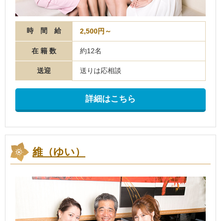
時 間 給
2,500円～
在 籍 数
約12名
送迎
送りは応相談
詳細はこちら
維（ゆい）