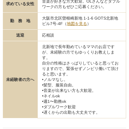
音楽が好きな方大歓迎。OLさんなどダブル
求めている女性
ワークの方もぜひご応募ください。
大阪市北区曽根崎新地 1-1-6 GOTS北新地
勤 務 地
ビル7号-4F（
地図を見る
）
送迎
応相談
北新地で長年勤めているママのお店です
が、未経験の方でもゆっくりお教えしま
す。
自分の性格はさっぱりしていると思ってお
りますので、緊張せずノンビリ働いて頂け
ると思います。
未経験者の方へ
•ノルマなし。
•髪型、服装自由。
•音楽が出来ない方も大歓迎。
•ネイルok
•週1〜勤務ok
•ダブルワーク歓迎
•遅くからの出勤も大丈夫です。