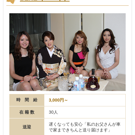
時 間 給
3,000円～
在 籍 数
30人
遅くなっても安心「私のお父さんが車
送迎
で家まできちんと送り届けます」