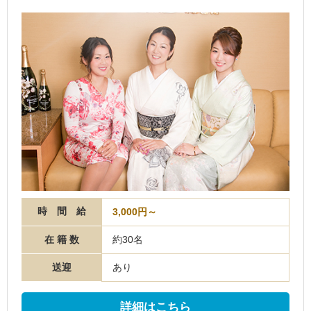
時 間 給
3,000円～
在 籍 数
約30名
送迎
あり
詳細はこちら