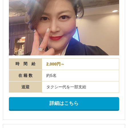
時 間 給
2,000円～
在 籍 数
約5名
送迎
タクシー代を一部支給
詳細はこちら