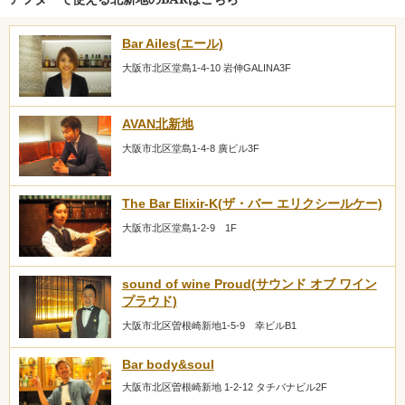
Bar Ailes(エール)
大阪市北区堂島1-4-10 岩伸GALINA3F
AVAN北新地
大阪市北区堂島1-4-8 廣ビル3F
The Bar Elixir-K(ザ・バー エリクシールケー)
大阪市北区堂島1-2-9 1F
sound of wine Proud(サウンド オブ ワイン
プラウド)
大阪市北区曽根崎新地1-5-9 幸ビルB1
Bar body&soul
大阪市北区曽根崎新地 1-2-12 タチバナビル2F