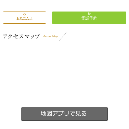
電話予約
お気に入り