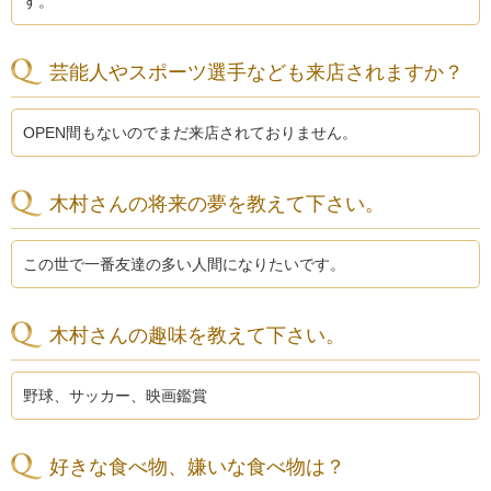
す。
芸能人やスポーツ選手なども来店されますか？
OPEN間もないのでまだ来店されておりません。
木村さんの将来の夢を教えて下さい。
この世で一番友達の多い人間になりたいです。
木村さんの趣味を教えて下さい。
野球、サッカー、映画鑑賞
好きな食べ物、嫌いな食べ物は？