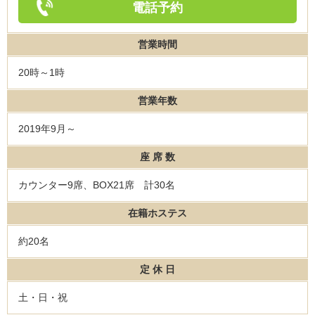
電話予約
営業時間
20時～1時
営業年数
2019年9月～
座 席 数
カウンター9席、BOX21席 計30名
在籍ホステス
約20名
定 休 日
土・日・祝