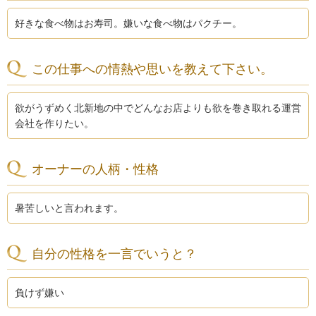
好きな食べ物はお寿司。嫌いな食べ物はパクチー。
この仕事への情熱や思いを教えて下さい。
欲がうずめく北新地の中でどんなお店よりも欲を巻き取れる運営
会社を作りたい。
オーナーの人柄・性格
暑苦しいと言われます。
自分の性格を一言でいうと？
負けず嫌い