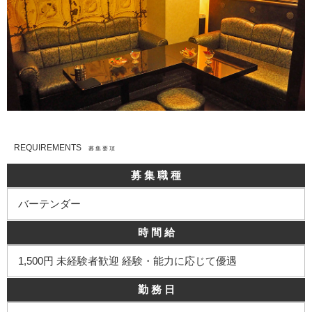
REQUIREMENTS
募 集 要 項
募 集 職 種
バーテンダー
時 間 給
1,500円 未経験者歓迎 経験・能力に応じて優遇
勤 務 日