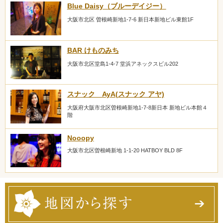
Blue Daisy（ブルーデイジー）
大阪市北区 曽根崎新地1-7-6 新日本新地ビル東館1F
BAR けものみち
大阪市北区堂島1-4-7 堂浜アネックスビル202
スナック AyA(スナック アヤ)
大阪府大阪市北区曽根崎新地1-7-8新日本 新地ビル本館４
階
Nooopy
大阪市北区曽根崎新地 1-1-20 HATBOY BLD 8F