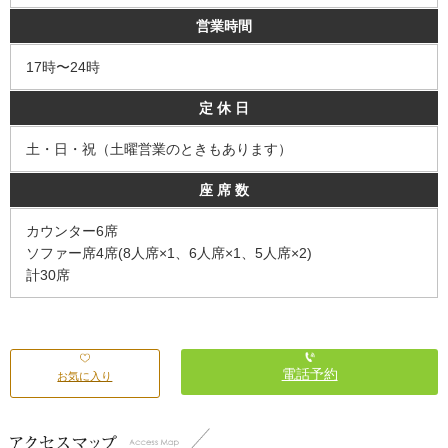
営業時間
17時〜24時
定 休 日
土・日・祝（土曜営業のときもあります）
座 席 数
カウンター6席
ソファー席4席(8人席×1、6人席×1、5人席×2)
計30席
電話予約
お気に入り