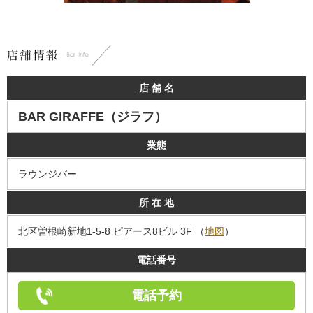
店 舗 名
BAR GIRAFFE（ジラフ）
業態
ラウンジバー
所 在 地
北区曽根崎新地1-5-8 ピアース8ビル 3F （
地図
）
電話番号
電話予約