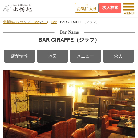
求人検索
お気に入り
北新地のラウンジ、Bar(バー)
Bar
BAR GIRAFFE（ジラフ）
BAR GIRAFFE（ジラフ）
店舗情報
地図
メニュー
求人