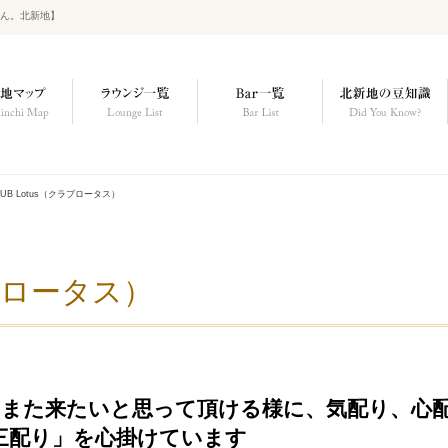
ねん。北新地】
LUB Lotus（クラブロータス）
ラブロータス）
また来たいと思って頂ける様に、気配り、心
三配り」を心掛けています