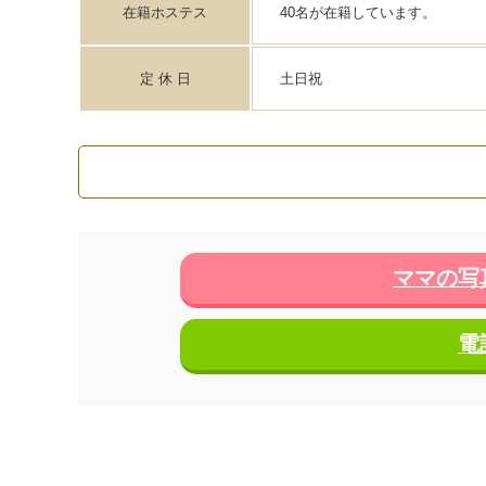
在籍ホステス
40名が在籍しています。
定 休 日
土日祝
ママの写
電