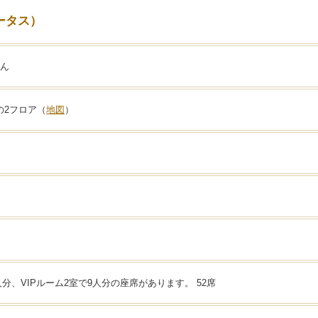
ロータス）
さん
Fの2フロア（
地図
）
人分、VIPルーム2室で9人分の座席があります。 52席