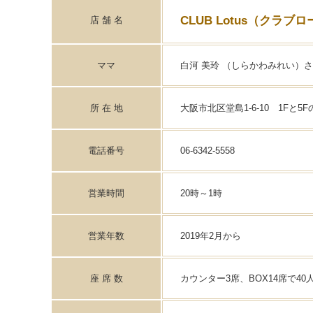
CLUB Lotus（クラブ
店 舗 名
ママ
白河 美玲 （しらかわみれい）
所 在 地
大阪市北区堂島1-6-10 1Fと5
電話番号
06-6342-5558
営業時間
20時～1時
営業年数
2019年2月から
座 席 数
カウンター3席、BOX14席で40