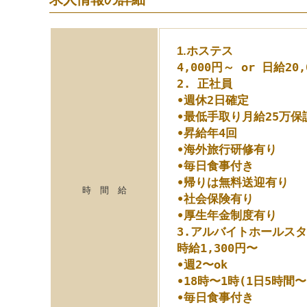
1.ホステス
4,000円～ or 日給20
2. 正社員
•週休2日確定
•最低手取り月給25万保
•昇給年4回
•海外旅行研修有り
•毎日食事付き
•帰りは無料送迎有り
時 間 給
•社会保険有り
•厚生年金制度有り
3.アルバイトホールス
時給1,300円〜
•週2〜ok
•18時〜1時(1日5時間
•毎日食事付き