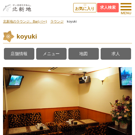
求人検索
お気に入り
北新地のラウンジ、Bar(バー)
ラウンジ
koyuki
koyuki
店舗情報
メニュー
地図
求人