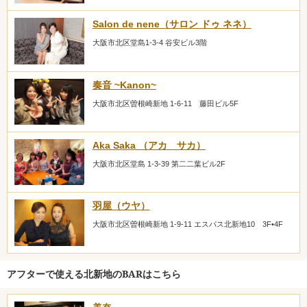
Salon de nene（サロン ドゥ ネネ）
大阪市北区堂島1-3-4 谷安ビル3階
奏音 ~Kanon~
大阪市北区曽根崎新地 1-6-11 藤田ビル5F
Aka Saka （アカ サカ）
大阪市北区堂島 1-3-39 第二二葉ビル2F
羽屋（ウヤ）
大阪市北区曽根崎新地 1-9-11 エスパス北新地10 3F•4F
アフターで使える北新地のBARはこちら