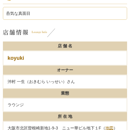
呑気な真面目
店 舗 名
koyuki
オーナー
沖村 一生（おきむら いっせい）さん
業態
ラウンジ
所 在 地
大阪市北区曽根崎新地1-9-3 ニュー華ビル地下１F（
地図
）