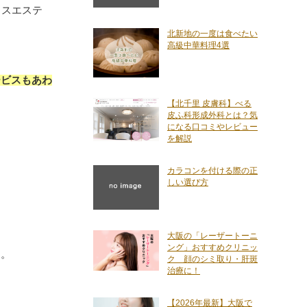
ラスエステ
北新地の一度は食べたい
高級中華料理4選
ービスもあわ
【北千里 皮膚科】べる
皮ふ科形成外科とは？気
になる口コミやレビュー
を解説
カラコンを付ける際の正
しい選び方
大阪の「レーザートーニ
ング」おすすめクリニッ
す。
ク 顔のシミ取り・肝斑
治療に！
【2026年最新】大阪で
。