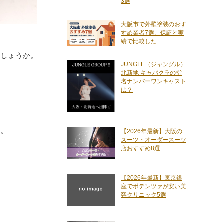
3選
大阪市で外壁塗装のおす
すめ業者7選。保証と実
績で比較した
でしょうか。
JUNGLE（ジャングル）
北新地 キャバクラの指
名ナンバーワンキャスト
は？
い。
【2026年最新】大阪の
スーツ・オーダースーツ
店おすすめ8選
【2026年最新】東京銀
座でポテンツァが安い美
容クリニック5選