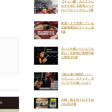
【キャバ嬢・ホステスに
おすすめ】北新地エリア
のヘアセットサロン 9選
夜遅くまで営業している
北新地周辺のラーメン店
8選
タバコを吸いたい人でも
安心！北新地の喫煙可能
な喫茶店5選
【飲み屋の種類】バー、
ラウンジ、スナック、キ
ャバクラの違いとは？
川崎・堀之内でおすすめ
のお店10選