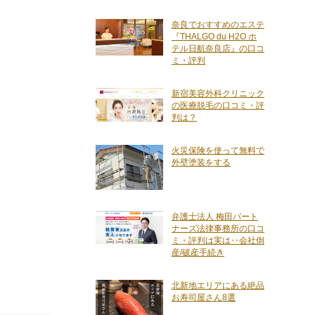
奈良でおすすめのエステ
『THALGO du H2O ホ
テル日航奈良店』の口コ
ミ・評判
新宿美容外科クリニック
の医療脱毛の口コミ・評
判は？
火災保険を使って無料で
外壁塗装をする
弁護士法人 梅田パート
ナーズ法律事務所の口コ
ミ・評判は実は‥会社倒
産/破産手続き
北新地エリアにある絶品
お寿司屋さん8選