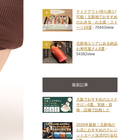
テイクアウト(持ち帰り)
4
可能！北新地でおすすめ
のお弁当・お土産・スイ
ーツ19選
- 70443view
北新地エリアにある絶品
5
お寿司屋さん8選
-
54382view
最新記事
大阪でおすすめのエステ
サロン6選。実績・資
格・設備で比較した
2026年最新！北新地の
お店におすすめのクレジ
ットカード決済代行会社