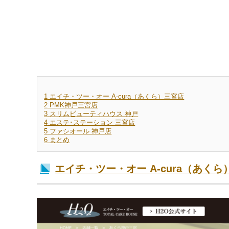
1
エイチ・ツー・オー A-cura（あくら）三宮店
2
PMK神戸三宮店
3
スリムビューティハウス 神戸
4
エステ･ステーション 三宮店
5
ファシオール 神戸店
6
まとめ
エイチ・ツー・オー A-cura（あくら