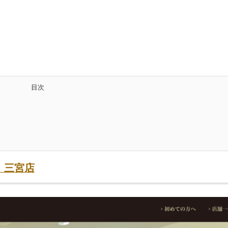
目次
）三宮店