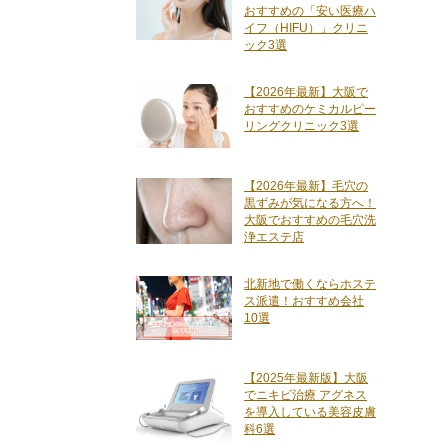
おすすめの「安い医療ハ
イフ（HIFU）」クリニ
ック3選
【2026年最新】大阪で
おすすめのケミカルピー
リングクリニック3選
【2026年最新】毛穴の
黒ずみが気になる方へ！
大阪でおすすめの毛穴洗
浄エステ店
北新地で働くならホステ
ス派遣！おすすめ会社
10選
【2025年最新版】大阪
でニキビ治療 アグネス
を導入している美容皮膚
科6選