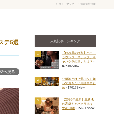
サイトマップ
運営会社情報
人気記事ランキング
ステ5選
【飲み屋の種類】バー、
1
ラウンジ、スナック、キ
ャバクラの違いとは？
-
825492view
北新地とは？遊ぶなら知
2
っておきたい用語集まと
め
- 176178view
【2026年最新】北新地
3
の高級キャバクラ おす
すめ10選
- 156917view