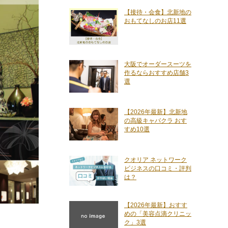
【接待・会食】北新地の
おもてなしのお店11選
大阪でオーダースーツを
作るならおすすめ店舗3
選
【2026年最新】北新地
の高級キャバクラ おす
すめ10選
クオリア ネットワーク
ビジネスの口コミ・評判
は？
【2026年最新】おすす
めの「美容点滴クリニッ
ク」3選