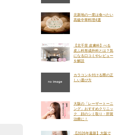
北新地の一度は食べたい
高級中華料理4選
【北千里 皮膚科】べる
皮ふ科形成外科とは？気
になる口コミやレビュー
を解説
カラコンを付ける際の正
しい選び方
大阪の「レーザートーニ
ング」おすすめクリニッ
ク 顔のシミ取り・肝斑
治療に！
【2026年最新】大阪で