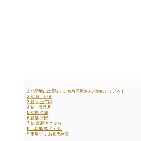
1
北新地には美味しいお寿司屋さんが集結している！
2
鮨 ほしやま
3
鮨 村上二郎
4
鮨 美菜月
5
鮨処 金城
6
鮨処 平野
7
鮨 北新地 きぐら
8
北新地 鮨 なか川
9
市場ずし お初天神店