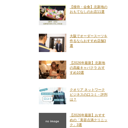
【接待・会食】北新地の
おもてなしのお店11選
大阪でオーダースーツを
作るならおすすめ店舗3
選
【2026年最新】北新地
の高級キャバクラ おす
すめ10選
クオリア ネットワーク
ビジネスの口コミ・評判
は？
【2026年最新】おすす
めの「美容点滴クリニッ
ク」3選