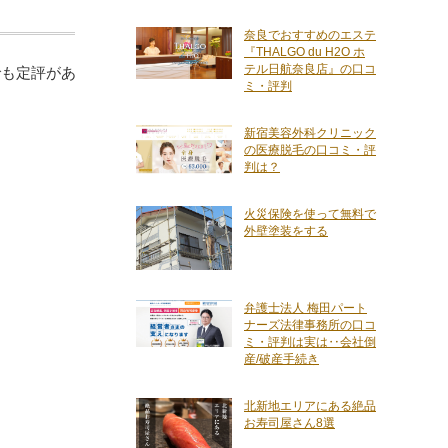
奈良でおすすめのエステ
『THALGO du H2O ホ
テル日航奈良店』の口コ
でも定評があ
ミ・評判
新宿美容外科クリニック
の医療脱毛の口コミ・評
判は？
火災保険を使って無料で
外壁塗装をする
弁護士法人 梅田パート
ナーズ法律事務所の口コ
ミ・評判は実は‥会社倒
産/破産手続き
北新地エリアにある絶品
お寿司屋さん8選