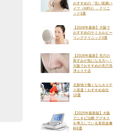
おすすめの「安い医療ハ
イフ（HIFU）」クリニ
ック3選
【2026年最新】大阪で
おすすめのケミカルピー
リングクリニック3選
【2026年最新】毛穴の
黒ずみが気になる方へ！
大阪でおすすめの毛穴洗
浄エステ店
北新地で働くならホステ
ス派遣！おすすめ会社
10選
【2025年最新版】大阪
でニキビ治療 アグネス
を導入している美容皮膚
科6選