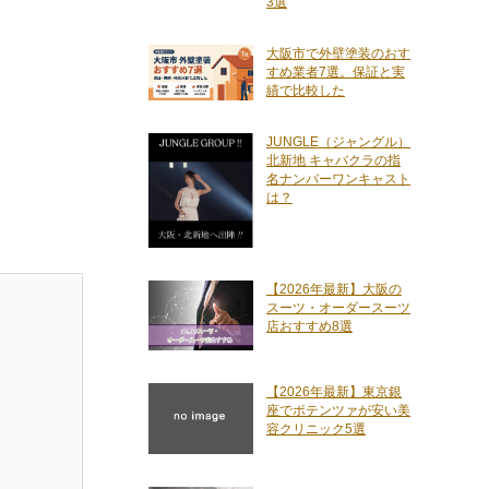
3選
大阪市で外壁塗装のおす
すめ業者7選。保証と実
績で比較した
JUNGLE（ジャングル）
北新地 キャバクラの指
名ナンバーワンキャスト
は？
【2026年最新】大阪の
スーツ・オーダースーツ
店おすすめ8選
【2026年最新】東京銀
座でポテンツァが安い美
容クリニック5選