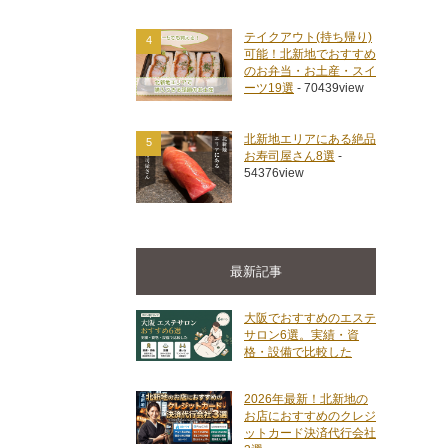
テイクアウト(持ち帰り)
4
可能！北新地でおすすめ
のお弁当・お土産・スイ
ーツ19選
- 70439view
北新地エリアにある絶品
5
お寿司屋さん8選
-
54376view
最新記事
大阪でおすすめのエステ
サロン6選。実績・資
格・設備で比較した
2026年最新！北新地の
お店におすすめのクレジ
ットカード決済代行会社