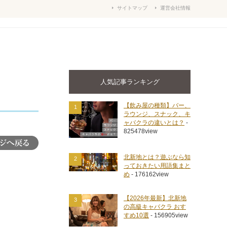
サイトマップ
運営会社情報
人気記事ランキング
【飲み屋の種類】バー、
1
ラウンジ、スナック、キ
ャバクラの違いとは？
-
825478view
北新地とは？遊ぶなら知
2
っておきたい用語集まと
め
- 176162view
【2026年最新】北新地
3
の高級キャバクラ おす
すめ10選
- 156905view