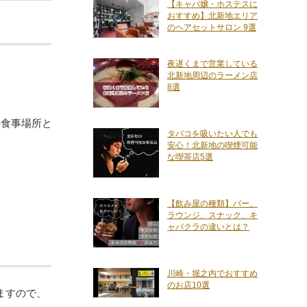
【キャバ嬢・ホステスに
おすすめ】北新地エリア
のヘアセットサロン 9選
夜遅くまで営業している
北新地周辺のラーメン店
8選
の食事場所と
タバコを吸いたい人でも
安心！北新地の喫煙可能
な喫茶店5選
【飲み屋の種類】バー、
ラウンジ、スナック、キ
ャバクラの違いとは？
川崎・堀之内でおすすめ
のお店10選
ますので、