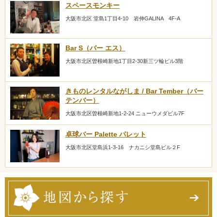
スペースモンキー
大阪市北区 堂島1丁目4-10 岩伸GALINA 4F-A
Bar S（バー エス）
大阪市北区曽根崎新地1丁目2-30新三ツ輪ビル3階
きものレンタルながしま / Bar Tember（バー
テンバー）
大阪市北区曽根崎新地1-2-24 ニューウメダビル7F
卓球バー Palette パレット
大阪市北区堂島浜1-3-16 ナカニシ堂島ビル２F