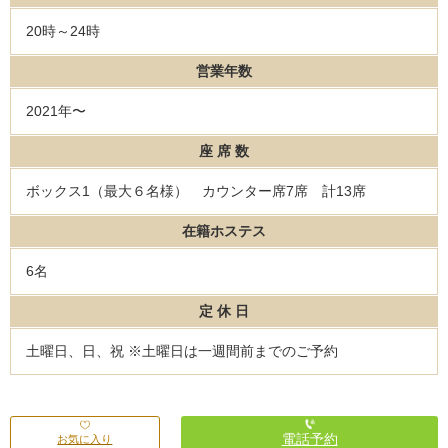
20時～24時
営業年数
2021年〜
座 席 数
ボックス1（最大６名様） カウンター席7席 計13席
在籍ホステス
6名
定 休 日
土曜日、日、祝 ※土曜日は一週間前までのご予約
電話予約
お気に入り