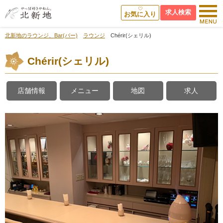
求人検索
お気に入り
北新地のラウンジ、Bar(バー)
ラウンジ
Chérir(シェリル)
Chérir(シェリル)
店舗情報
メニュー
地図
求人