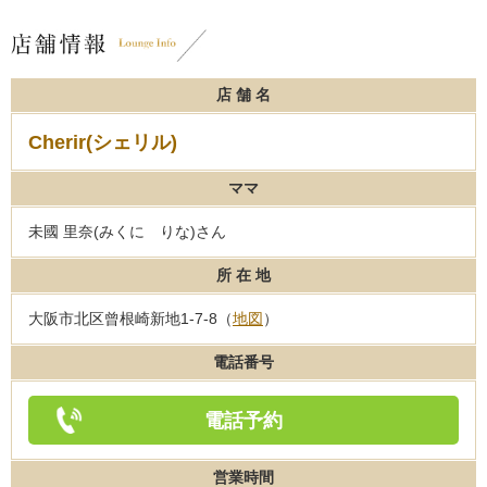
店 舗 名
Cherir(シェリル)
ママ
未國 里奈(みくに りな)さん
所 在 地
大阪市北区曾根崎新地1-7-8（
地図
）
電話番号
電話予約
営業時間