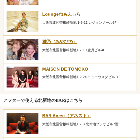
Loungeねもふぃら
大阪市北区曽根崎新地 1-3-11 レジョンノール3F
雅乃（みやびの）
大阪市北区曾根崎新地1-7-10 盧月ビル4F
MAISON DE TOMOKO
大阪市北区曽根崎新地1-2-24 ニューウメダビル３F
アフターで使える北新地のBARはこちら
BAR Anest（アネスト）
大阪市北区曽根崎新地1-7-3 北新地プラザビル7階