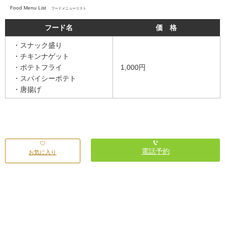
Food Menu List
フードメニューリスト
フード名
価 格
・スナック盛り
・チキンナゲット
・ポテトフライ
1,000円
・スパイシーポテト
・唐揚げ
電話予約
お気に入り