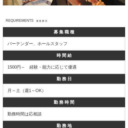
REQUIREMENTS
募 集 要 項
募 集 職 種
バーテンダー、ホールスタッフ
時 間 給
1500円～ 経験・能力に応じて優遇
勤 務 日
月～土（週1～OK）
勤 務 時 間
勤務時間は応相談
勤 務 地