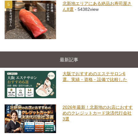
北新地エリアにある絶品お寿司屋さ
5
ん8選
- 54382view
最新記事
大阪でおすすめのエステサロン6
選。実績・資格・設備で比較した
2026年最新！北新地のお店におすす
めのクレジットカード決済代行会社
3選