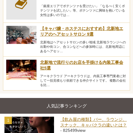
「銀座エリアでポテンツァを受けたい」「なるべく安くポ
テンツァを試したい」等、ポテンツァに興味を抱いている
女性は多いのでは…
【キャバ嬢・ホステスにおすすめ】北新地エ
リアのヘアセットサロン 9選
北新地はヘアセットサロンの多い地域 北新地ラウンジへの
出勤や街コン、合コンなどへの参加時には、北新地周辺に
あるヘアセッ…
北新地で流行りのお店を手掛ける内装工事会
社5選
アーキクラウド アーキクラウドは、内装工事専門業者に対
して一括見積もり依頼できる仲介サイトです。 複数の会社
を比…
人気記事ランキング
【飲み屋の種類】バー、ラウンジ、
1
スナック、キャバクラの違いとは？
- 825499view