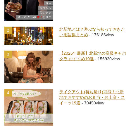
北新地とは？遊ぶなら知っておきた
2
い用語集まとめ
- 176186view
【2026年最新】北新地の高級キャバ
3
クラ おすすめ10選
- 156920view
テイクアウト(持ち帰り)可能！北新
4
地でおすすめのお弁当・お土産・ス
イーツ19選
- 70450view