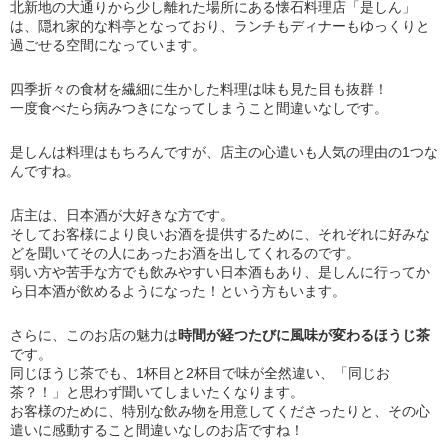
北新地の大通りから少し離れた場所にある懐石料理店「是しん」
は、隠れ家的な料亭となっており、ランチもディナーもゆっくりと
過ごせる空間になっています。
四季折々の食材を繊細に生かした料理は味も見た目も抜群！
一度食べたら病みつきになってしまうこと間違いなしです。
是しんは料理はもちろんですが、店主の心遣いも人気の理由の1つな
んですね。
店主は、日本酒が大好きな方です。
そしてお客様により良いお酒を提供するために、それぞれに好みな
どを聞いてその人にあったお酒を出してくれるのです。
弱い方や苦手な方でも飲みやすい日本酒もあり、是しんに行ってか
ら日本酒が飲めるようになった！という方もいます。
さらに、このお店の魅力は
時間が経つたびに風味が変わるほうじ茶
です。
同じほうじ茶でも、1杯目と2杯目で味が全然違い、「同じお
茶？！」と思わず聞いてしまいたくなります。
お客様のために、特別な飲み物を用意してくださったりと、その心
遣いに感動すること間違いなしのお店ですね！