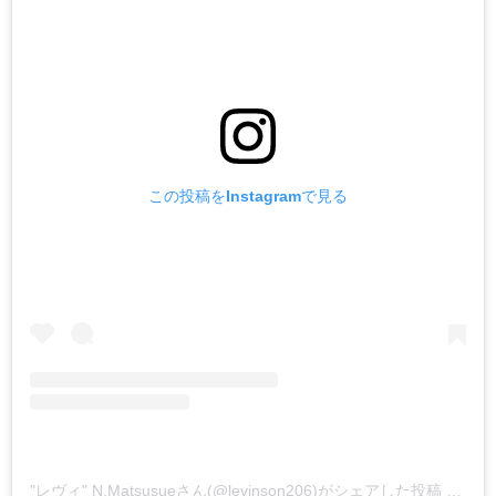
この投稿をInstagramで見る
"レヴィ" N.Matsusueさん(@levinson206)がシェアした投稿
–
201