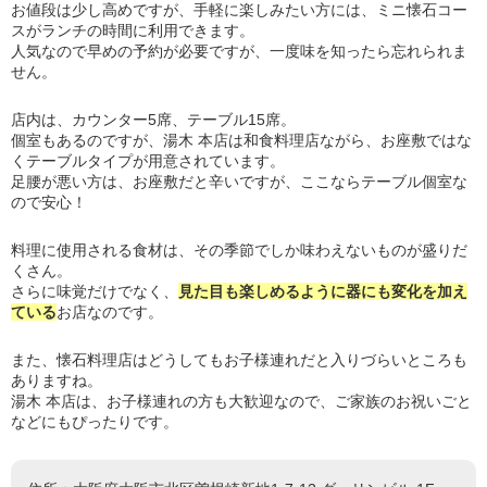
お値段は少し高めですが、手軽に楽しみたい方には、ミニ懐石コー
スがランチの時間に利用できます。
人気なので早めの予約が必要ですが、一度味を知ったら忘れられま
せん。
店内は、カウンター5席、テーブル15席。
個室もあるのですが、湯木 本店は和食料理店ながら、お座敷ではな
くテーブルタイプが用意されています。
足腰が悪い方は、お座敷だと辛いですが、ここならテーブル個室な
ので安心！
料理に使用される食材は、その季節でしか味わえないものが盛りだ
くさん。
さらに味覚だけでなく、
見た目も楽しめるように器にも変化を加え
ている
お店なのです。
また、懐石料理店はどうしてもお子様連れだと入りづらいところも
ありますね。
湯木 本店は、お子様連れの方も大歓迎なので、ご家族のお祝いごと
などにもぴったりです。