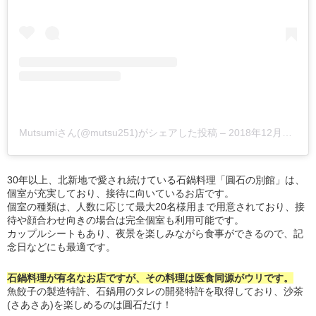
Mutsumiさん(@mutsu251)がシェアした投稿
–
2018年12月月16日午前7時28分PST
30年以上、北新地で愛され続けている石鍋料理「圓石の別館」は、
個室が充実しており、接待に向いているお店です。
個室の種類は、人数に応じて最大20名様用まで用意されており、接
待や顔合わせ向きの場合は完全個室も利用可能です。
カップルシートもあり、夜景を楽しみながら食事ができるので、記
念日などにも最適です。
石鍋料理が有名なお店ですが、その料理は医食同源がウリです。
魚餃子の製造特許、石鍋用のタレの開発特許を取得しており、沙茶
(さあさあ)を楽しめるのは圓石だけ！