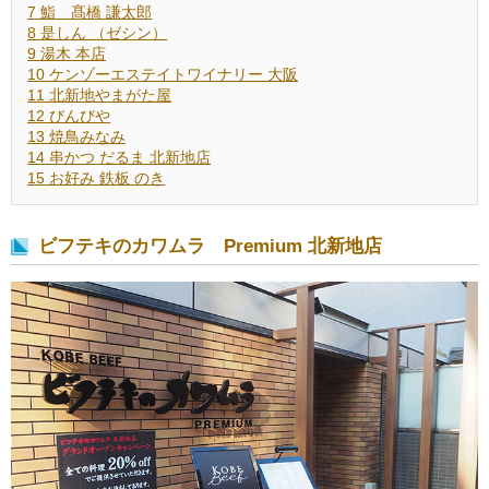
7
鮨 髙橋 謙太郎
8
是しん （ゼシン）
9
湯木 本店
10
ケンゾーエステイトワイナリー 大阪
11
北新地やまがた屋
12
びんびや
13
焼鳥みなみ
14
串かつ だるま 北新地店
15
お好み 鉄板 のき
ビフテキのカワムラ Premium 北新地店