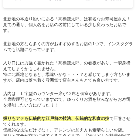
北新地の本通り沿いにある「高橋謙太郎」は有名なお寿司屋さん！
見ての通り、個人名をお店の名前にしている少し変わったお店で
す。
北新地の方なら多くの方がおすすめするお店の1つで、インスタグラ
ムでも話題になっています。
入り口には力強く書かれた「髙橋謙太郎」の看板があり、一瞬身構
えてしまうかもしれません。
特に北新地となると、場違いかな・・・？と感じてしまう方もいま
すが、店内は落ち着く雰囲気で店主さんもとても良い方です。
店内は、Ｌ字型のカウンター席が12席と個室があります。
全席喫煙可となっていますので、ゆっくりお酒を飲みながらお寿司
を堪能したい方にぴったり！
握りもアテも伝統的な江戸前の技法、伝統的な和食の技
で圧巻させ
てくれます。
伝統的な技法だけでなく、アレンジの加え方も素晴らしいお店。
握りとアテが交互に出てくるスタイルで、「次はどんな料理が出て