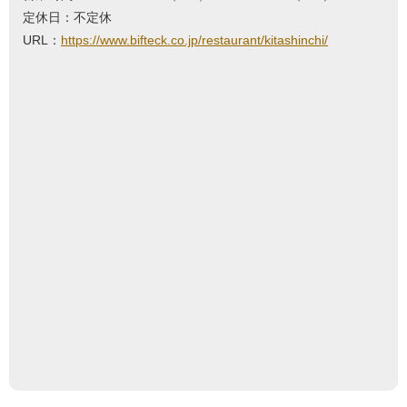
定休日：不定休
URL：
https://www.bifteck.co.jp/restaurant/kitashinchi/