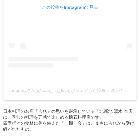
この投稿をInstagramで見る
shuuumyさん(@rose_lilly_love)がシェアした投稿
–
2017年10月月21日午前5時03分PDT
日本料理の名店「吉兆」の思いを継承している「北新地 湯木 本店」
は、季節の料理を五感で楽しめる懐石料理店です。
四季折々の食材に美を備えた「一期一会」は、まさに吉兆から受け
継がれたもの。