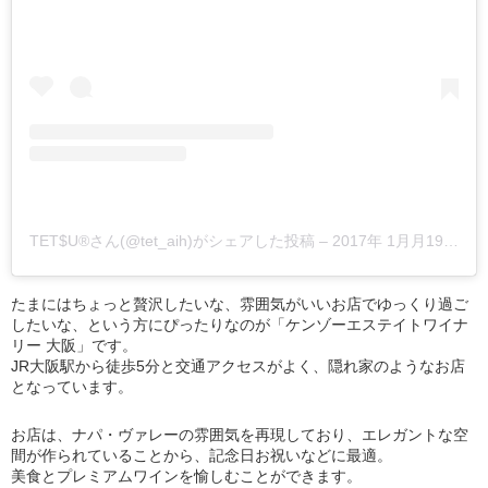
TET$U®さん(@tet_aih)がシェアした投稿
–
2017年 1月月19日午前7時36分PST
たまにはちょっと贅沢したいな、雰囲気がいいお店でゆっくり過ご
したいな、という方にぴったりなのが「ケンゾーエステイトワイナ
リー 大阪」です。
JR大阪駅から徒歩5分と交通アクセスがよく、隠れ家のようなお店
となっています。
お店は、ナパ・ヴァレーの雰囲気を再現しており、エレガントな空
間が作られていることから、記念日お祝いなどに最適。
美食とプレミアムワインを愉しむことができます。