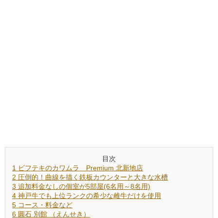
目次
1
ビフテキのカワムラ Premium 北新地店
2
圧倒的！曲線を描く鉄板カウンターと大きな水槽
3
追加料金なしの個室が5部屋(6名用～8名用)
4
神戸牛でも上位ランクの希少な雌牛だけを使用
5
コース・料金など
6
圓石 別館 （えんせき）