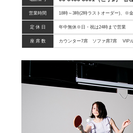
営業時間
18時～3時(2時ラストオーダー)、※
定 休 日
年中無休※日・祝は24時まで営業
座 席 数
カウンター7席 ソファ席7席 VIP