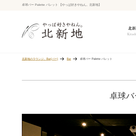
卓球バー Palette パレット 【やっぱ好きやねん。北新地】
北新地のラウンジ、Bar(バー)
Bar
卓球バー Palette パレット
卓球バー