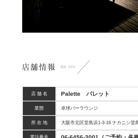
Palette パレット
店 舗 名
業態
卓球バーラウンジ
所 在 地
大阪市北区堂島浜1-3-16 ナカニシ堂
06-6456-3001（ご予約
電話番号