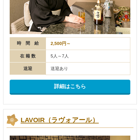
時 間 給
2,500円～
在 籍 数
5人～7人
送迎
送迎あり
詳細はこちら
LAVOIR（ラヴォアール）