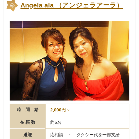
Angela ala （アンジェラアーラ）
時 間 給
2,000円～
在 籍 数
約5名
送迎
応相談 ・ タクシー代を一部支給