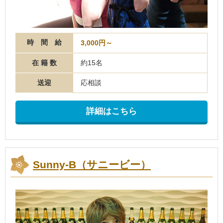
時 間 給
3,000円～
在 籍 数
約15名
送迎
応相談
詳細はこちら
Sunny-B（サニービー）