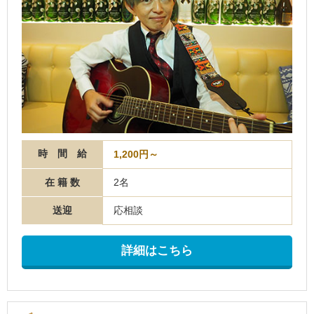
時 間 給
1,200円～
在 籍 数
2名
送迎
応相談
詳細はこちら