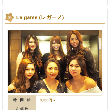
Le game (レガーメ)
時 間 給
3,000円～
在 籍 数