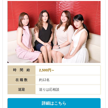
時 間 給
2,500円～
在 籍 数
約12名
送迎
送りは応相談
詳細はこちら