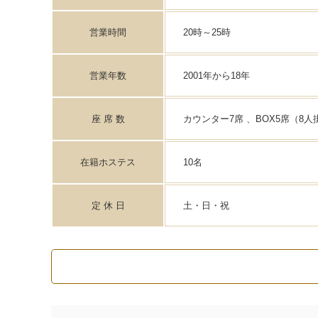
営業時間
20時～25時
営業年数
2001年から18年
座 席 数
カウンター7席 、BOX5席（8人掛
在籍ホステス
10名
定 休 日
土・日・祝