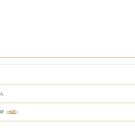
）
さん
6F（
地図
）