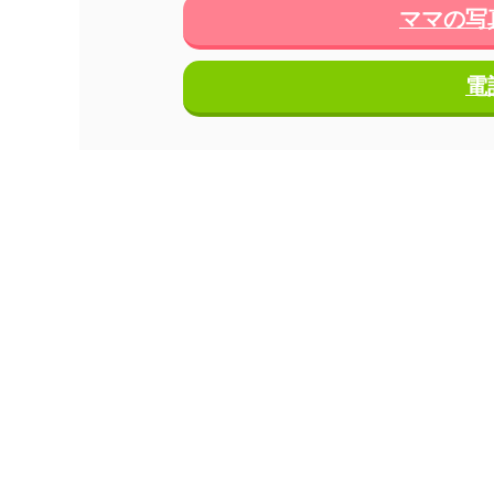
ママの写
電