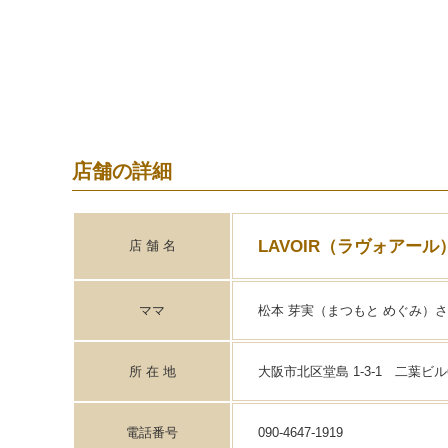
店舗の詳細
LAVOIR（ラヴォアール
店 舗 名
ママ
松本 芽実（まつもと めぐみ）
所 在 地
大阪市北区堂島 1-3-1 二葉ビル
電話番号
090-4647-1919