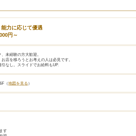
験・能力に応じて優遇
000円～
ク、未経験の方大歓迎。
、お店を移ろうとお考えの人は必見です。
引なし。スライドでお給料もUP.
6F（
地図を見る
）
ます
歓迎