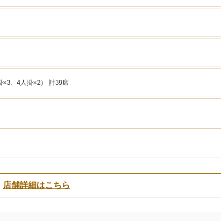
×3、4人掛×2） 計39席
店舗詳細はこちら