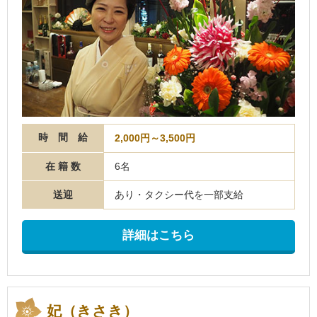
時 間 給
2,000円～3,500円
在 籍 数
6名
送迎
あり・タクシー代を一部支給
詳細はこちら
妃（きさき）