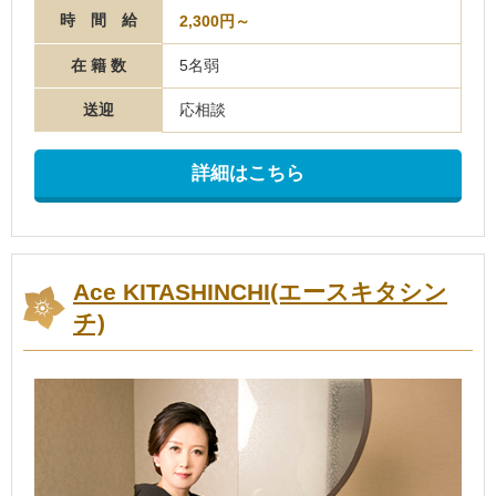
時 間 給
2,300円～
在 籍 数
5名弱
送迎
応相談
詳細はこちら
Ace KITASHINCHI(エースキタシン
チ)