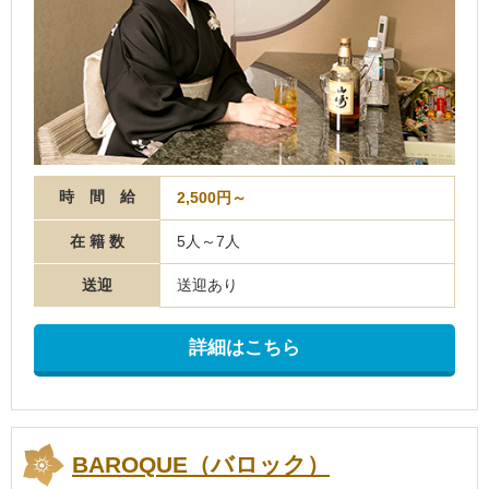
時 間 給
2,500円～
在 籍 数
5人～7人
送迎
送迎あり
詳細はこちら
BAROQUE（バロック）