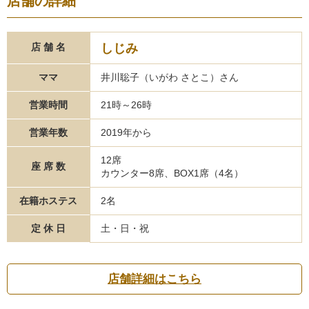
店舗の詳細
しじみ
店 舗 名
ママ
井川聡子（いがわ さとこ）さん
営業時間
21時～26時
営業年数
2019年から
12席
座 席 数
カウンター8席、BOX1席（4名）
在籍ホステス
2名
定 休 日
土・日・祝
店舗詳細はこちら