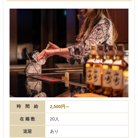
時 間 給
2,500円～
在 籍 数
20人
送迎
あり