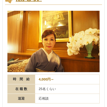
時 間 給
4,000円～
在 籍 数
25名くらい
送迎
応相談