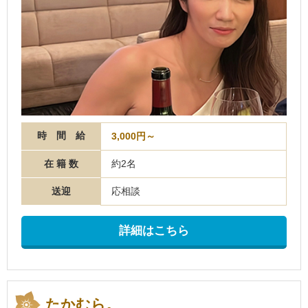
時 間 給
3,000円～
在 籍 数
約2名
送迎
応相談
詳細はこちら
たかむら。