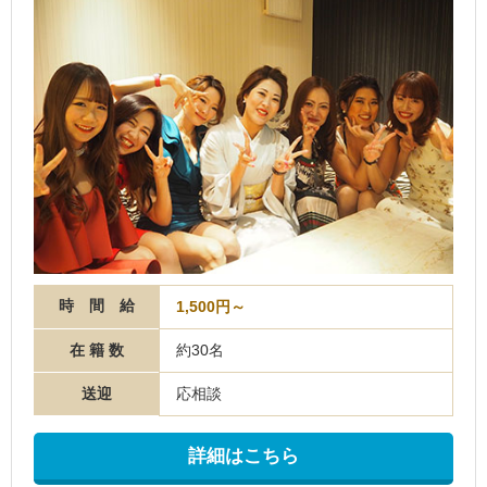
時 間 給
1,500円～
在 籍 数
約30名
送迎
応相談
詳細はこちら