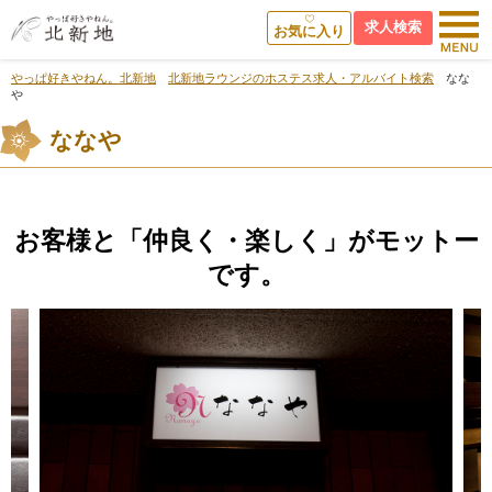
求人検索
お気に入り
やっぱ好きやねん。北新地
北新地ラウンジのホステス求人・アルバイト検索
なな
や
ななや
お客様と「仲良く・楽しく」がモットー
です。