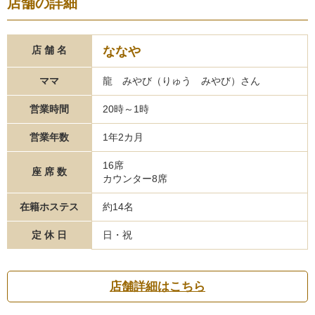
店舗の詳細
ななや
店 舗 名
ママ
龍 みやび（りゅう みやび）さん
営業時間
20時～1時
営業年数
1年2カ月
16席
座 席 数
カウンター8席
在籍ホステス
約14名
定 休 日
日・祝
店舗詳細はこちら