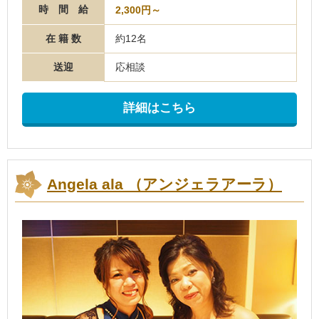
時 間 給
2,300円～
在 籍 数
約12名
送迎
応相談
詳細はこちら
Angela ala （アンジェラアーラ）