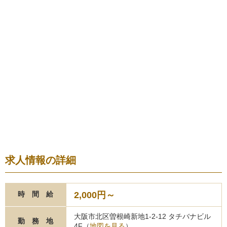
求人情報の詳細
2,000円～
時 間 給
大阪市北区曽根崎新地1-2-12 タチバナビル
勤 務 地
4F（
地図を見る
）