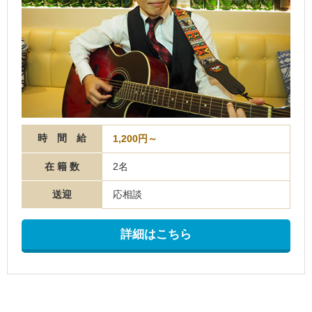
時 間 給
1,200円～
在 籍 数
2名
送迎
応相談
詳細はこちら