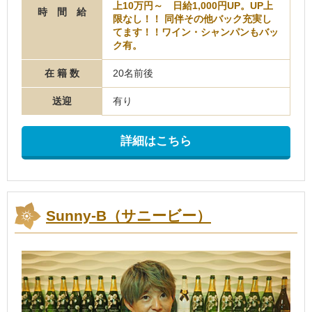
上10万円～ 日給1,000円UP。UP上
時 間 給
限なし！！ 同伴その他バック充実し
てます！！ワイン・シャンパンもバッ
ク有。
在 籍 数
20名前後
送迎
有り
詳細はこちら
Sunny-B（サニービー）