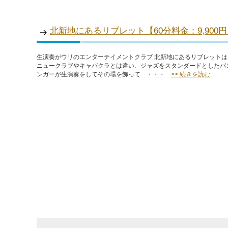
北新地にあるリブレット【60分料金：9,900
生演奏がウリのエンターテイメントクラブ 北新地にあるリブレットは
ニュークラブやキャバクラとは違い、ジャズをスタンダードとしたバ
ンガーが生演奏をしてその場を飾って ・・・
>> 続きを読む