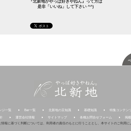
『北新地がやっぱ好きやねん』って方は
是非「いいね」して下さい ^^)
ンジ一覧
Bar一覧
北新地の豆知識
基礎知識
特集コンテン
針
運営会社情報
サイトマップ
各種お問合せフォーム
掲
た情報に基づく判断については、利用者の責任のもとに行うこととし、本サイトのご利用に