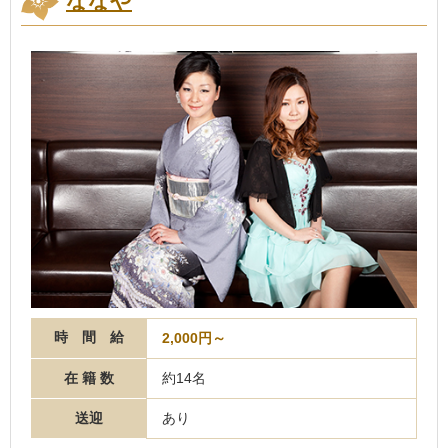
ななや
時 間 給
2,000円～
在 籍 数
約14名
送迎
あり