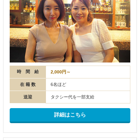
時 間 給
2,000円～
在 籍 数
6名ほど
送迎
タクシー代を一部支給
詳細はこちら