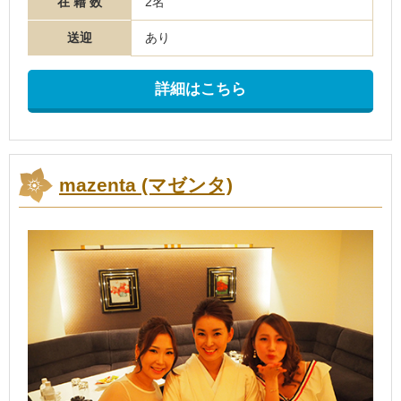
在 籍 数
2名
送迎
あり
詳細はこちら
mazenta (マゼンタ)