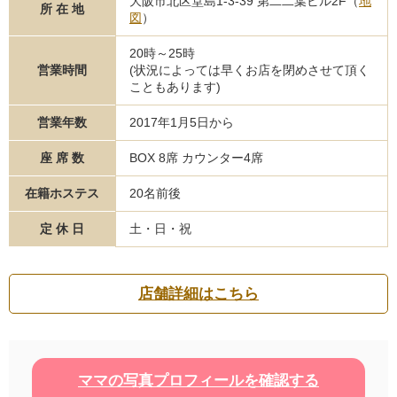
大阪市北区堂島1-3-39 第二二葉ビル2F（
地
所 在 地
図
）
20時～25時
営業時間
(状況によっては早くお店を閉めさせて頂く
こともあります)
営業年数
2017年1月5日から
座 席 数
BOX 8席 カウンター4席
在籍ホステス
20名前後
定 休 日
土・日・祝
店舗詳細はこちら
ママの写真プロフィールを確認する