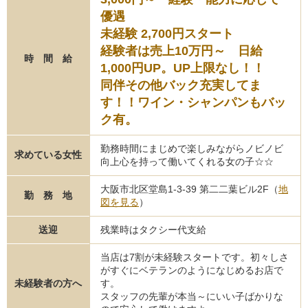
優遇
未経験 2,700円スタート
経験者は売上10万円～ 日給
時 間 給
1,000円UP。UP上限なし！！
同伴その他バック充実してま
す！！ワイン・シャンパンもバッ
ク有。
勤務時間にまじめで楽しみながらノビノビ
求めている女性
向上心を持って働いてくれる女の子☆☆
大阪市北区堂島1-3-39 第二二葉ビル2F（
地
勤 務 地
図を見る
）
送迎
残業時はタクシー代支給
当店は7割が未経験スタートです。初々しさ
がすぐにベテランのようになじめるお店で
未経験者の方へ
す。
スタッフの先輩が本当～にいい子ばかりな