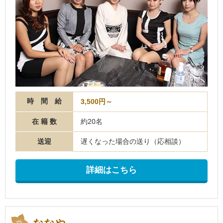
時 間 給
3,500円～
在 籍 数
約20名
送迎
遅くなった場合の送り（応相談）
詳細はこちら