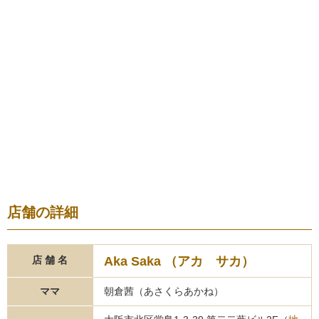
店舗の詳細
Aka Saka （アカ サカ）
店 舗 名
ママ
朝倉茜（あさくらあかね）