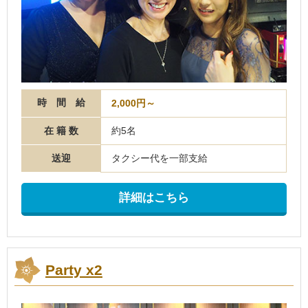
時 間 給
2,000円～
在 籍 数
約5名
送迎
タクシー代を一部支給
詳細はこちら
Party x2