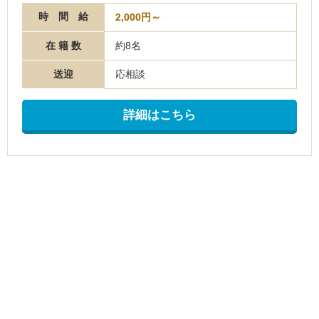
時 間 給
2,000円～
在 籍 数
約8名
送迎
応相談
詳細はこちら