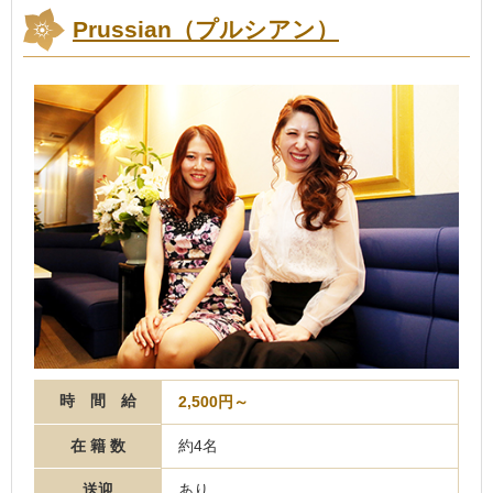
Prussian（プルシアン）
時 間 給
2,500円～
在 籍 数
約4名
送迎
あり