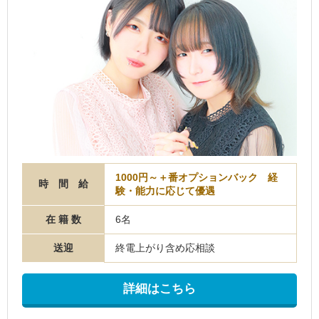
1000円～＋番オプションバック 経
時 間 給
験・能力に応じて優遇
在 籍 数
6名
送迎
終電上がり含め応相談
詳細はこちら