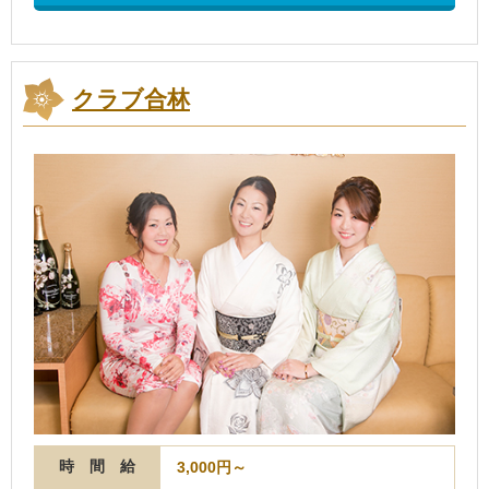
クラブ合林
時 間 給
3,000円～