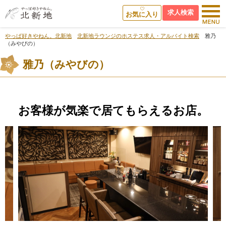
求人検索
お気に入り
やっぱ好きやねん。北新地
北新地ラウンジのホステス求人・アルバイト検索
雅乃
（みやびの）
雅乃（みやびの）
お客様が気楽で居てもらえるお店。