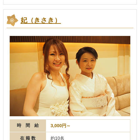
妃（きさき）
時 間 給
3,000円～
在 籍 数
約10名