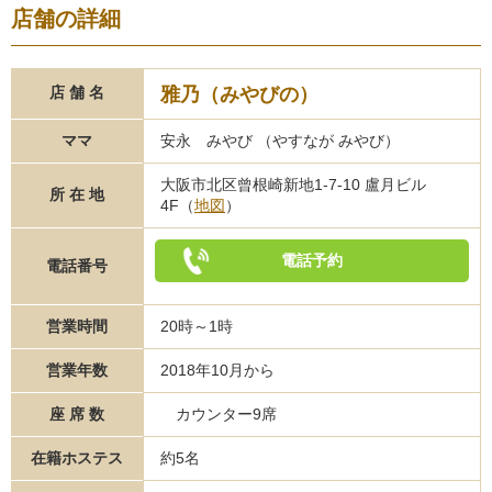
店舗の詳細
雅乃（みやびの）
店 舗 名
ママ
安永 みやび （やすなが みやび）
大阪市北区曾根崎新地1-7-10 盧月ビル
所 在 地
4F（
地図
）
電話予約
電話番号
営業時間
20時～1時
営業年数
2018年10月から
座 席 数
カウンター9席
在籍ホステス
約5名