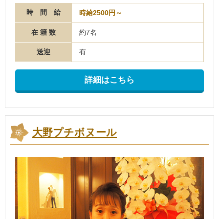
時 間 給
時給2500円～
在 籍 数
約7名
送迎
有
詳細はこちら
大野プチボヌール