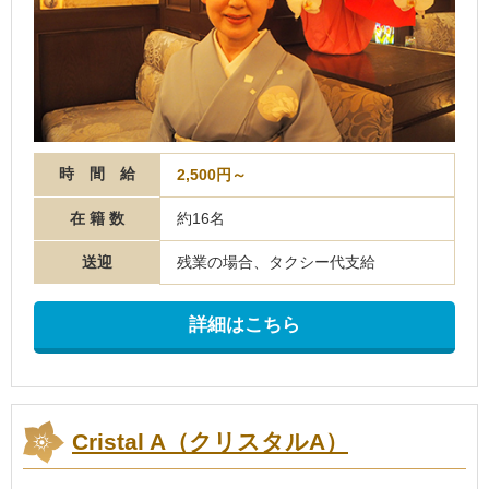
時 間 給
2,500円～
在 籍 数
約16名
送迎
残業の場合、タクシー代支給
詳細はこちら
Cristal A（クリスタルA）