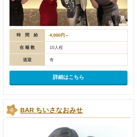
時 間 給
4,000円～
在 籍 数
10人程
送迎
有
詳細はこちら
BAR ちいさなおみせ