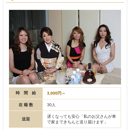
時 間 給
3,000円～
在 籍 数
30人
遅くなっても安心「私のお父さんが車
送迎
で家まできちんと送り届けます」