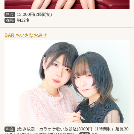
13,000円(2時間制)
料金
約12名
在籍
BAR ちいさなおみせ
(飲み放題・カラオケ歌い放題込)3000円（1時間制）延長30
料金