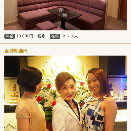
10,000円・税別
２～３人
料金
在籍
会員制 藤田