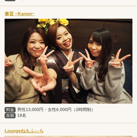
奏音 ~Kanon~
男性13,000円・女性6,000円（2時間制）
料金
18名
在籍
Loungeねもふぃら