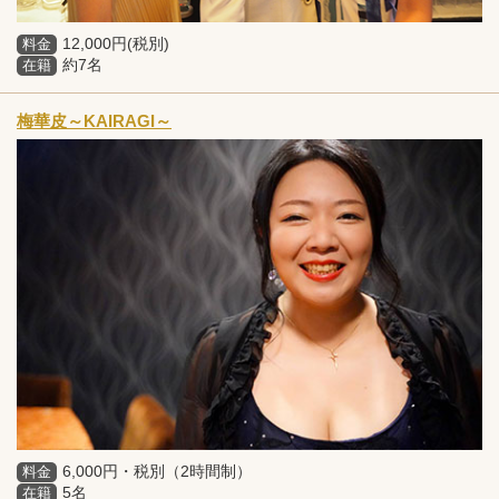
12,000円(税別)
料金
約7名
在籍
梅華皮～KAIRAGI～
6,000円・税別（2時間制）
料金
5名
在籍