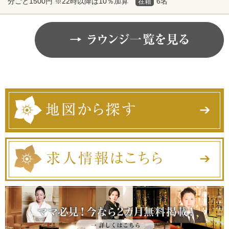
分ごと1500円 ※22時以降は10％加算
6名
在籍