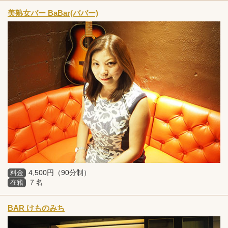
美熟女バー BaBar(ババー)
4,500円（90分制）
料金
７名
在籍
BAR けものみち