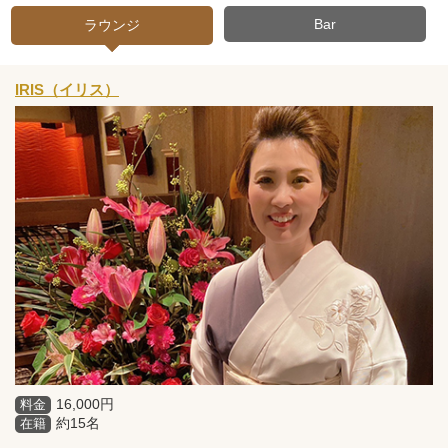
Bar
ラウンジ
IRIS（イリス）
16,000円
料金
約15名
在籍