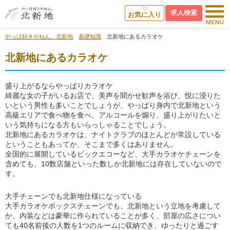
求人検索
お気に入り
やっぱ好きやねん。北新地
基礎知識
北新地にあるカラオケ
北新地にあるカラオケ
盛り上がるならやっぱりカラオケ
綺麗な女の子がいるお店で、美声を聞かせ歓声を浴び、悦に浸りた
いという男性も多いことでしょうが、やっぱり身内で北新地という
高級エリアで食べ物を食べ、アルコールを煽り、盛り上がりたいと
いう気持ちになる方もいらっしゃることでしょう。
北新地にあるカラオケは、ナイトクラブのほとんどが常設している
ということもあってか、そこまで多くはありません。
全国的に展開しているビックエコーなど、大手カラオケチェーンを
含めても、10数店舗といった数しか北新地には存在していないので
す。
大手チェーンでも北新地仕様になっている
大手カラオケボックスチェーンでも、北新地という立地を考慮して
か、内装などは豪華に作られていることが多く、部屋の広さについ
ても40名前後の人数を1つのルームに収納でき、ゆったりと過ごす