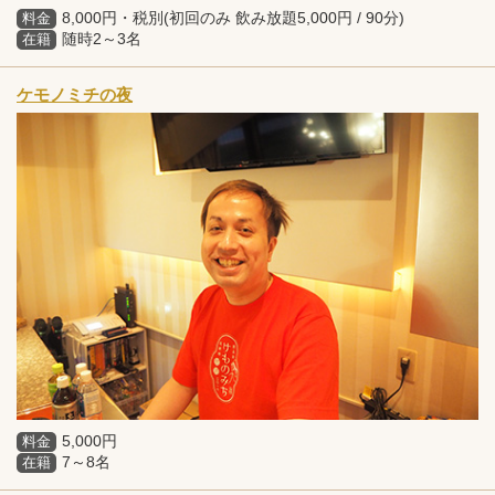
8,000円・税別(初回のみ 飲み放題5,000円 / 90分)
料金
随時2～3名
在籍
ケモノミチの夜
5,000円
料金
7～8名
在籍