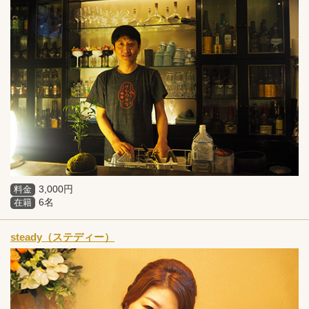
3,000円
料金
6名
在籍
steady（ステディー）