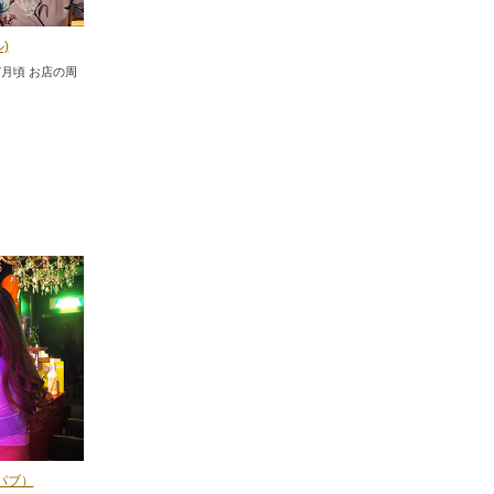
ル)
日 7月頃 お店の周
ドパブ）