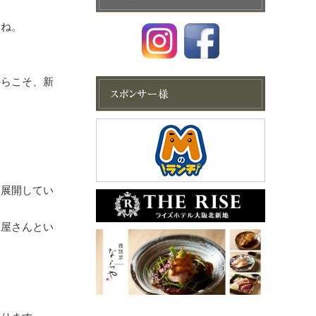
すね。
からこそ、新
を展開してい
ん屋さんとい