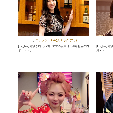
スナック AyA(スナック アヤ)
[fav_link] 電話予約 8月29日 ママの誕生日 9月頃 お店の周
[fav_lin
年 ・・・。
月・・・。