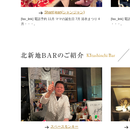
Shant jean(シャンジャン)
[fav_link] 電話予約 11月 ママの誕生日 7月 浴衣まつり 4
[fav_lin
月・・・。
・・・。
スペースモンキー