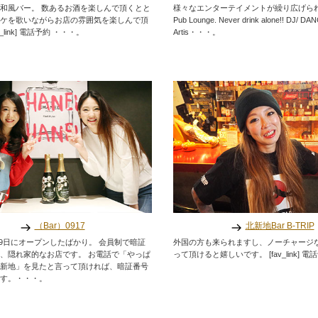
和風バー。 数あるお酒を楽しんで頂くとと
様々なエンターテイメントが繰り広げられるInte
ケを歌いながらお店の雰囲気を楽しんで頂
Pub Lounge. Never drink alone!! DJ/ D
v_link] 電話予約 ・・・。
Artis・・・。
（Bar）0917
北新地Bar B-TRIP
月19日にオープンしたばかり。 会員制で暗証
外国の方も来られますし、ノーチャージ
、隠れ家的なお店です。 お電話で「やっぱ
って頂けると嬉しいです。 [fav_link] 
新地」を見たと言って頂ければ、暗証番号
す。・・・。