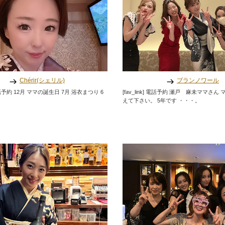
Chérir(シェリル)
ブランノワール
k] 電話予約 12月 ママの誕生日 7月 浴衣まつり 6
[fav_link] 電話予約 瀬戸 麻未ママさ
えて下さい。 5年です ・・・。