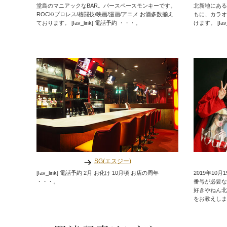
堂島のマニアックなBAR。バースペースモンキーです。
北新地にある
ROCK/プロレス/格闘技/映画/漫画/アニメ お酒多数揃え
もに、カラオ
ております。 [fav_link] 電話予約 ・・・。
けます。 [fa
SG(エスジー)
[fav_link] 電話予約 2月 お化け 10月頃 お店の周年
2019年10
・・・。
番号が必要な
好きやねん北
をお教えしま