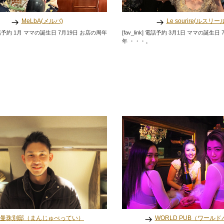
MeLbA(メルバ)
Le sourire(ルスリー
k] 電話予約 1月 ママの誕生日 7月19日 お店の周年
[fav_link] 電話予約 3月1日 ママの誕生
年 ・・・。
曼珠別邸（まんじゅべってい）
WORLD PUB（ワール