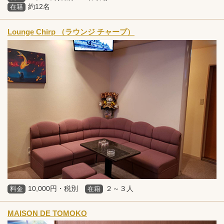
約12名
在籍
Lounge Chirp （ラウンジ チャープ）
10,000円・税別
２～３人
料金
在籍
MAISON DE TOMOKO