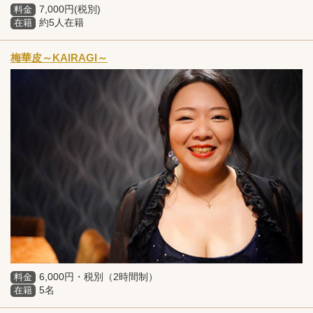
7,000円(税別)
料金
約5人在籍
在籍
梅華皮～KAIRAGI～
6,000円・税別（2時間制）
料金
5名
在籍