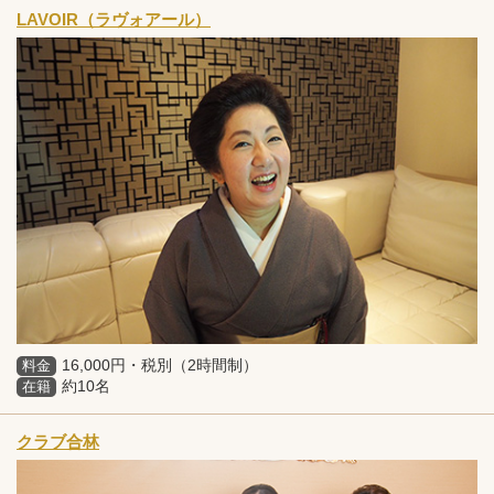
LAVOIR（ラヴォアール）
16,000円・税別（2時間制）
料金
約10名
在籍
クラブ合林