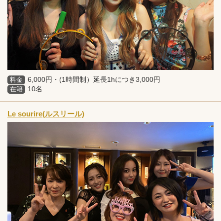
6,000円・(1時間制）延長1hにつき3,000円
料金
10名
在籍
Le sourire(ルスリール)