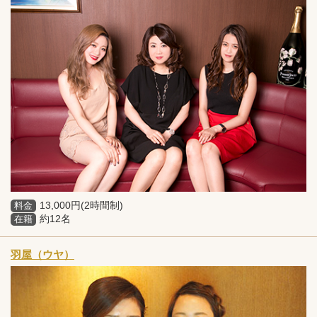
13,000円(2時間制)
料金
約12名
在籍
羽屋（ウヤ）