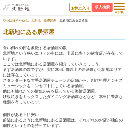
求人検索
お気に入り
やっぱ好きやねん。北新地
基礎知識
北新地にある居酒屋
北新地にある居酒屋
食い倒れの街を象徴する居酒屋の数
北新地という狭いエリアの中には、非常に多くの飲食店が存在して
います。
ここでは北新地にある居酒屋を紹介していきましょう。
まず居酒屋の数ですが、実に200店舗以上の居酒屋が北新地エリア
には存在しています。
スタンダードな大手居酒屋チェーンの店舗から、創作料理とジャズ
ミュージックをコンセプトにしている居酒屋。
他にも捕れたての鮮魚のみを扱っている海鮮居酒屋。
鉄板焼きをミックスしたダイニング居酒屋などなど、本当に豊富な
種類を有しています。
個性がある上に安い
前述にあるように北新地にある居酒屋は、それぞれのお店が独自の
個性というものを持っています。